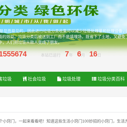
处是显而易见的。因此进行垃圾分类收集可以减少垃圾处理量和处理设备
面的效益。垃圾分类后被送到工厂而不是填埋场，既省下了土地，又避免
中，人们把垃圾从敌人变成了朋友。
1555674
7
6
16
本站已运行
年
月
日
害垃圾
社会垃圾
垃圾处理
垃圾分类百科
个小窍门，一起来看看吧！知道这些生活小窍门100妙招的小窍门，生活