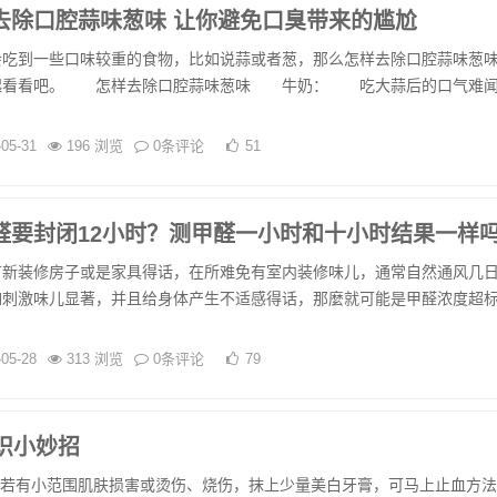
去除口腔蒜味葱味 让你避免口臭带来的尴尬
到一些口味较重的食物，比如说蒜或者葱，那么怎样去除口腔蒜味葱味
起看看吧。 怎样去除口腔蒜味葱味 牛奶： 吃大蒜后的口气难
-05-31
196 浏览
0条评论
51
醛要封闭12小时？测甲醛一小时和十小时结果一样
装修房子或是家具得话，在所难免有室内装修味儿，通常自然通风几
如刺激味儿显著，并且给身体产生不适感得话，那麼就可能是甲醛浓度超
-05-28
313 浏览
0条评论
79
识小妙招
若有小范围肌肤损害或烫伤、烧伤，抹上少量美白牙膏，可马上止血方法