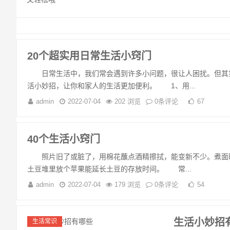
20个超实用日常生活小窍门
日常生活中，我们常会遇到许多小问题，很让人困扰。但其实
活小妙招，让你和家人的生活更加便利。 1、用...
admin
2022-07-04
202 浏览
0条评论
67
40个生活小窍门
照片旧了或脏了，用棉花蘸点酒精擦拭，能变新不少。煮面时
土豆堆里放个苹果能延长土豆的存放时间。 常...
admin
2022-07-04
179 浏览
0条评论
54
生活小妙招
生活常识