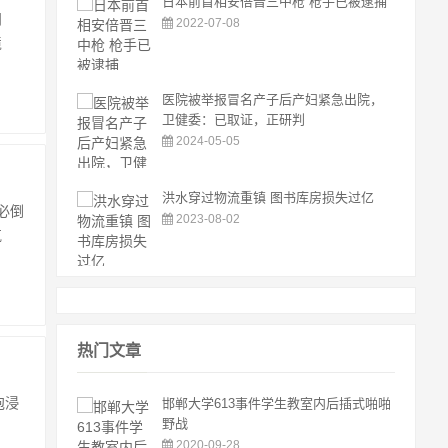
日本前首相安倍晋三中枪 枪手已被逮捕
问
2022-07-08
境
医院被举报冒名产子后产妇紧急出院，
卫健委：已取证，正研判
2024-05-05
洪水穿过物流重镇 图书库房损失过亿
必倒
2023-08-02
气
热门文章
泡浸
邯郸大学613事件学生教室内后插式啪啪
野战
2020-09-28