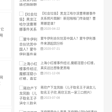
【社会垃圾】黑龙江哈尔滨曹寒娜事件
关系照片图解！新冠啪啪门传染链？曹
寒娜是谁？
2020-04-22
。它
用
蒙牛伊利合伙坑苦中国人？蒙牛伊利事
件来源起因分析
2020-07-21
上海小红楼事件经过,魔都淫窟小红楼，
真实远比想象更黑暗
2021-12-06
网
皮
蒋欣产下龙凤胎（儿子取名王子涵女儿
取名王子欣,蒋欣王凯一家三口照片）
2023-07-08
字母圈是什么意思 字母圈k1到k9代表什