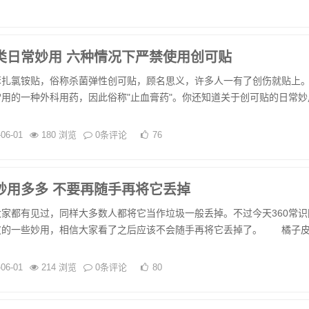
类日常妙用 六种情况下严禁使用创可贴
氯铵贴，俗称杀菌弹性创可贴，顾名思义，许多人一有了创伤就贴上
用的一种外科用药，因此俗称"止血膏药"。你还知道关于创可贴的日常妙
-06-01
180 浏览
0条评论
76
妙用多多 不要再随手再将它丢掉
都有见过，同样大多数人都将它当作垃圾一般丢掉。不过今天360常识
皮的一些妙用，相信大家看了之后应该不会随手再将它丢掉了。 橘子
-06-01
214 浏览
0条评论
80