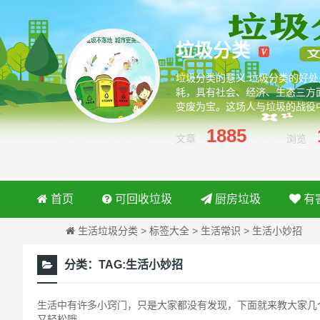
垃圾分类
垃圾分类的意义:垃圾分类的好
耗，具有社会、经济、生态三方
变废为宝。这场人与垃圾的战役
绿色环保从我做起
1885
文章
浏览
首页
可回收垃圾
厨房垃圾
有
生活垃圾分类
>
标签大全
>
生活常识
>
生活小妙招
分类：
TAG:生活小妙招
生活中有许多小窍门，只是大家都没有发现，下面就来教大家几
又轻松哦