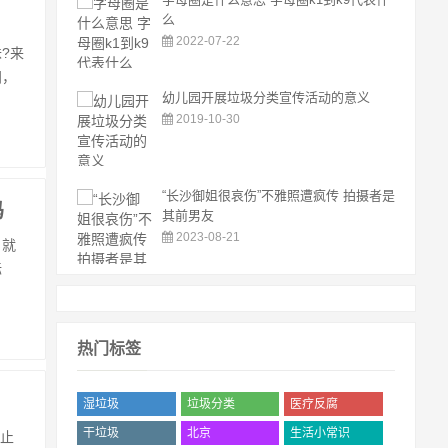
么
2022-07-22
?来
闻，
幼儿园开展垃圾分类宣传活动的意义
2019-10-30
“长沙御姐很哀伤”不雅照遭疯传 拍摄者是
吗
其前男友
2023-08-21
日就
标
热门标签
湿垃圾
垃圾分类
医疗反腐
('.$bqr['num'].')
('.$bqr['num'].')
('.$bqr['num'].')
干垃圾
北京
生活小常识
止