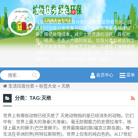
垃圾分类
垃圾分类的意义:垃圾分类的好处是显而易见的。因
此进行垃圾分类收集可以减少垃圾处理量和处理设
备，降低处理成本，减少土地资源的消耗，具有社
绿色环保从
会、经济、生态三方面的效益。垃圾分类后被送到工
我做起
厂而不是填埋场，既省下了土地，又避免了填埋或焚
烧所产生的污染，还可以变废为宝。这场人与垃圾的
战役中，人们把垃圾从敌人变成了朋友。
会员中心
菜单
生活垃圾分类
>
标签大全
>
灭绝
分类：
TAG:灭绝
世界上有哪些动物已经灭绝了.灭绝动物指的是已经消失的动物。它们
中有：世界上最大的海雀(大海雀)、毫无防御能力的史德拉海牛、地
球上最大的狮子(巴巴里狮子)、世界最南端的狼(福克兰群岛狼)、唯一
生活在非洲的熊(阿特拉斯棕熊)、世界上仅有的纯白色豹。从17世纪