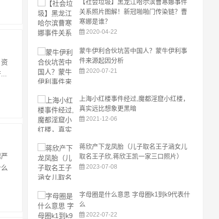
【社会垃圾】黑龙江哈尔滨曹寒娜事件
关系照片图解！新冠啪啪门传染链？曹
寒娜是谁？
2020-04-22
蒙牛伊利合伙坑苦中国人？蒙牛伊利事
件来源起因分析
、资
2020-07-21
..
上海小红楼事件经过,魔都淫窟小红楼，
真实远比想象更黑暗
2021-12-06
蒋欣产下龙凤胎（儿子取名王子涵女儿
越严
取名王子欣,蒋欣王凯一家三口照片）
2023-07-08
什么
字母圈是什么意思 字母圈k1到k9代表什
么
2022-07-22