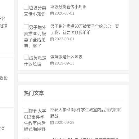
垃圾分类宣传小知识
2020-07-01
多名
相撞
男子跑外卖攒30万被妻子全给弟弟：娶
了我，就要照顾我弟弟
2023-08-01
蛋黄派是什么垃圾
2019-09-23
收設
热门文章
邯郸大学613事件学生教室内后插式啪啪
野战
2020-09-28
分类