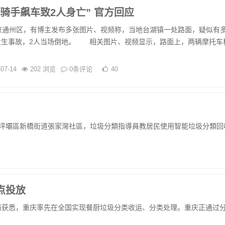
骑手飙车致2人身亡” 官方回应
通州区，有博主发布多张图片、视频称，当地台湖镇一处路面，疑似有
发生事故，2人当场倒地。 相关图片、视频显示，路面上，两辆摩托车
-07-14
202 浏览
0条评论
40
坪壩區新橋街道張家灣社區，垃圾分類指導員教居民使用智能垃圾分類回
点投放
局获悉，重庆率先在全国实现餐厨垃圾分类收运、分类处理。重庆正通过