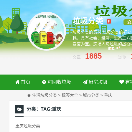
垃圾分类
垃圾分类的意义:垃圾分类的好
耗，具有社会、经济、生态三方
变废为宝。这场人与垃圾的战役
绿色环保从我做起
1885
文章
浏览
首页
可回收垃圾
厨房垃圾
有
生活垃圾分类
>
标签大全
>
城市分类
>
重庆
分类：
TAG:重庆
重庆垃圾分类