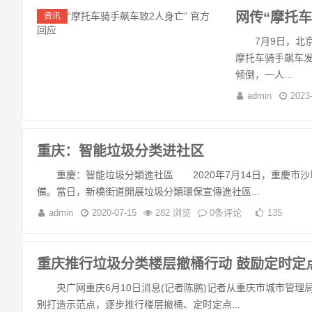
网传“摩托车
资讯
7月9日，北京
摩托车骑手飙车
倾倒，一人...
admin
2023
重庆：智能垃圾分类进社区
重慶：智能垃圾分類進社區 2020年7月14日，重慶市沙
備。當日，新橋街道開展垃圾分類環保宣傳進社區...
admin
2020-07-15
282 浏览
0条评论
135
重庆推行垃圾分类楼层撤桶行动 鼓励定时定
央广网重庆6月10日消息(记者陈鹏)记者从重庆市城市管理
别打造示范点，逐步推行楼层撤桶、定时定点...