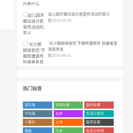
幼儿园开展垃圾分类宣传活动的意义
2019-10-30
“长沙御姐很哀伤”不雅照遭疯传 拍摄者是
其前男友
2023-08-21
热门标签
湿垃圾
垃圾分类
医疗反腐
('.$bqr['num'].')
('.$bqr['num'].')
('.$bqr['num'].')
干垃圾
北京
生活小常识
('.$bqr['num'].')
('.$bqr['num'].')
('.$bqr['num'].')
人教社
上海
医药反腐
('.$bqr['num'].')
('.$bqr['num'].')
('.$bqr['num'].')
插画
污水
生活小妙招