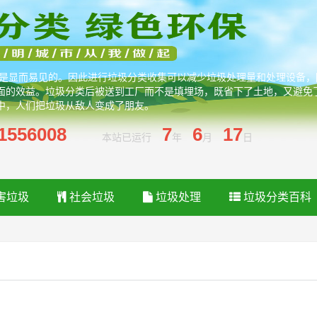
处是显而易见的。因此进行垃圾分类收集可以减少垃圾处理量和处理设备
面的效益。垃圾分类后被送到工厂而不是填埋场，既省下了土地，又避免
中，人们把垃圾从敌人变成了朋友。
1556008
7
6
17
本站已运行
年
月
日
害垃圾
社会垃圾
垃圾处理
垃圾分类百科