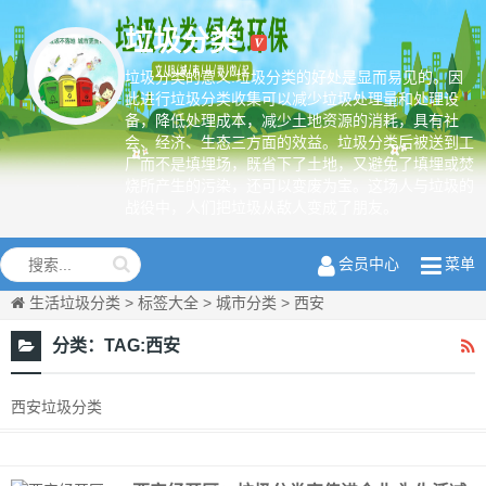
垃圾分类
垃圾分类的意义:垃圾分类的好处是显而易见的。因
此进行垃圾分类收集可以减少垃圾处理量和处理设
备，降低处理成本，减少土地资源的消耗，具有社
绿色环保从
会、经济、生态三方面的效益。垃圾分类后被送到工
我做起
厂而不是填埋场，既省下了土地，又避免了填埋或焚
烧所产生的污染，还可以变废为宝。这场人与垃圾的
战役中，人们把垃圾从敌人变成了朋友。
会员中心
菜单
生活垃圾分类
>
标签大全
>
城市分类
>
西安
分类：
TAG:西安
西安垃圾分类