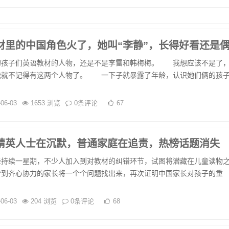
材里的中国角色火了，她叫“李静”，长得好看还是
子们英语教材的人物，还是不是李雷和韩梅梅。 我想应该不是了
我就不记得有这两个人物了。 一下子就暴露了年龄，认识她们俩的孩
-06-03
1653 浏览
0条评论
67
精英人士在沉默，普通家庭在追责，热榜话题消失
续一星期，不少人加入到对教材的纠错环节，试图将潜藏在儿童读物
看到齐心协力的家长将一个个问题找出来，再次证明中国家长对孩子的重
-06-03
204 浏览
0条评论
68