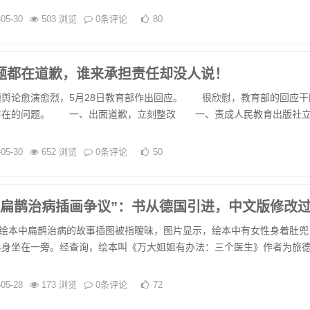
-05-30
503 浏览
0条评论
80
题都在道歉，谁来承担责任却没人说！
论愈演愈烈，5月28日教育部作出回应。 很欣慰，教育部的回应干
存在的问题。 一、出面道歉，立刻整改 一、责成人民教育出版社
-05-30
652 浏览
0条评论
50
“扁鹊治病插画争议”：书从德国引进，中文版修改
绘本中扁鹊治病的故事插图被指暧昧，图片显示，绘本中有女性身着肚兜
半身坐在一旁。经查询，绘本叫《万大姐姐有办法：三个医生》作者为旅
-05-28
173 浏览
0条评论
72