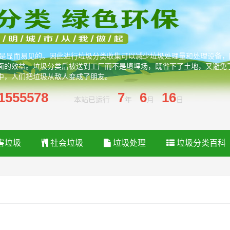
处是显而易见的。因此进行垃圾分类收集可以减少垃圾处理量和处理设备
面的效益。垃圾分类后被送到工厂而不是填埋场，既省下了土地，又避免
中，人们把垃圾从敌人变成了朋友。
1555578
7
6
16
本站已运行
年
月
日
害垃圾
社会垃圾
垃圾处理
垃圾分类百科