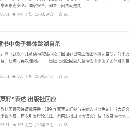
意识形态安全、国家安全，如果不问责就是糊...
-05-31
444 浏览
0条评论
91
童书中兔子集体跳湖自杀
湖北武汉一儿童读物叙述小兔子因担心日常生活团体跳湖自尽。对于
回复：让编写再次翻阅。 出版社出版回复儿童读物中小兔子团体跳湖
-05-31
365 浏览
0条评论
56
粟籽”表述 出版社回应
材因插图连遭批评后，知名作家曹文轩参与主编的《七色花》《大语
争议内容，再次引发舆论关注。有网友指出《大语文》丛书收录“露骨&...
-05-31
195 浏览
0条评论
68