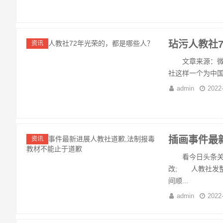
玷污人教社
资讯
文章来源：微信公
社这样一个为中国
admin
2022
插画事件最
资讯
看今日头条关注
改; 人教社发
间顺...
admin
2022