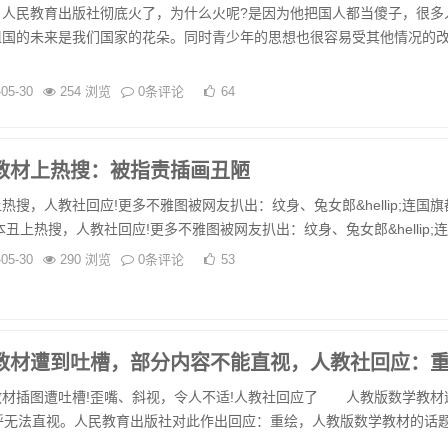
民教育出版社彻底火了，为什么火呢?是因为他把国人都当傻子，很多
祖国的未来是我们国家的花朵。同时青少年的思想也很容易受其他情况的
-05-30
254 浏览
0条评论
64
教材上热搜：被指责插画丑陋
，人教社回应!更多不雅图被网友扒出：纹身、兔女郎&hellip;连国旗
上热搜，人教社回应!更多不雅图被网友扒出：纹身、兔女郎&hellip;连..
-05-30
290 浏览
0条评论
53
教材遭到吐槽，部分内容不能直视，人教社回应：
插图遭吐槽!歪嘴、斜视，令人不适!人教社回应了 人教版数学教材
呼无法直视。人民教育出版社对此作出回应：重绘，人教版数学教材的话