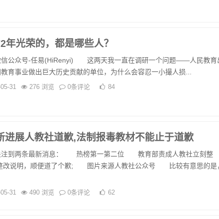
72年光荣的，都是哪些人？
众号-任易(HiRenyi) 这两天我一直在调研一个问题——人民教育
教育事业做出巨大历史贡献的单位，为什么会容忍一小撮人损...
-05-31
276 浏览
0条评论
84
新进展人教社道歉,法制报毒教材不能止于道歉
到两条最新消息： 热榜第一第二位 教育部责成人教社立刻整
整改说明，顺便道了个歉; 图片来源人教社公众号 比较有意思的是
-05-31
490 浏览
0条评论
62