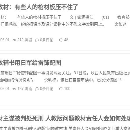
教材：有些人的棺材板压不住了
： 有些人的棺材板压不住了 文 | 雾满拦江 (01) 教育部
们很鸡冻，纷纷把课本及课外读物中的不雅文字发到网上。 比如这
-06-01
212 浏览
0条评论
48
教辅书用日军给雷锋配图
用日军给雷锋配图一事引发网友关注，31日晚，陕西人民教育出版社
图问题的情况说明”。 说明称，该社在自查审读中，已发现该图书...
-06-01
187 浏览
0条评论
100
材主谋被判处死刑 人教版问题教材责任人会如何处
主谋被判处死刑!人教版“问题教材”相关责任人会如何处理?如此重大意