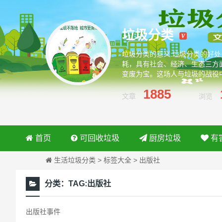
垃圾分类
垃圾分类的意义:垃圾分类的好
耗，具有社会、经济、生态三方
变废为宝。这场人与垃圾的战役
绿色环保从我做起
1885
文章
浏览
首页
可回收垃圾
厨房垃圾
有
生活垃圾分类
>
标签大全
>
出版社
分类：
TAG:出版社
出版社事件