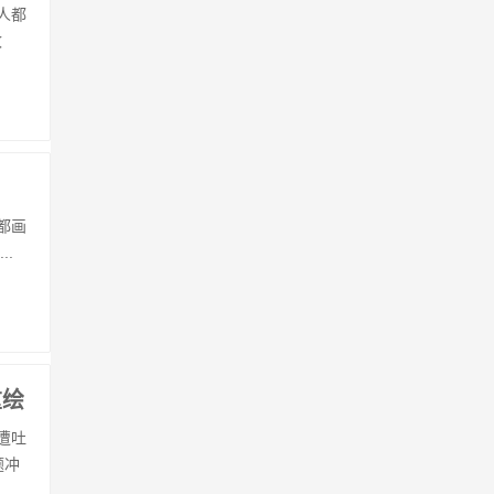
人都
改
都画
.
重绘
遭吐
题冲