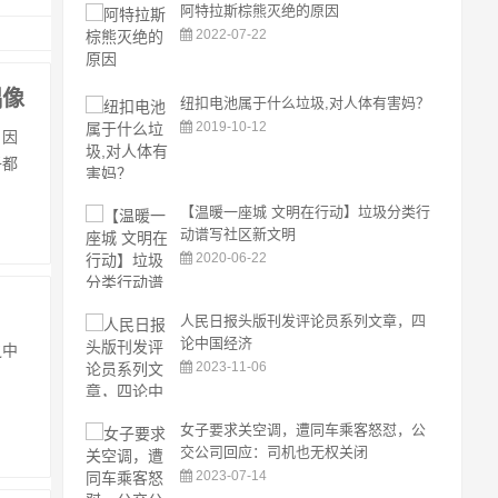
阿特拉斯棕熊灭绝的原因
2022-07-22
偶像
纽扣电池属于什么垃圾,对人体有害妈？
2019-10-12
，因
子都
【温暖一座城 文明在行动】垃圾分类行
动谱写社区新文明
2020-06-22
人民日报头版刊发评论员系列文章，四
论中国经济
之中
2023-11-06
女子要求关空调，遭同车乘客怒怼，公
交公司回应：司机也无权关闭
2023-07-14