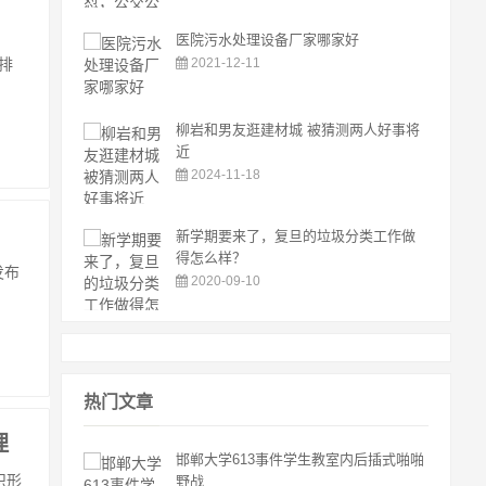
医院污水处理设备厂家哪家好
排
2021-12-11
柳岩和男友逛建材城 被猜测两人好事将
近
2024-11-18
新学期要来了，复旦的垃圾分类工作做
得怎么样？
发布
2020-09-10
热门文章
理
邯郸大学613事件学生教室内后插式啪啪
识形
野战