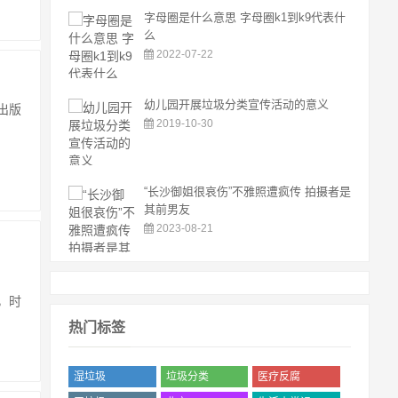
字母圈是什么意思 字母圈k1到k9代表什
么
2022-07-22
幼儿园开展垃圾分类宣传活动的意义
出版
2019-10-30
“长沙御姐很哀伤”不雅照遭疯传 拍摄者是
其前男友
2023-08-21
，时
热门标签
湿垃圾
垃圾分类
医疗反腐
('.$bqr['num'].')
('.$bqr['num'].')
('.$bqr['num'].')