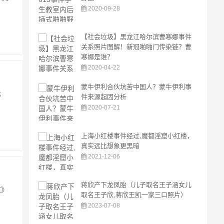
2020-09-28
【社会垃圾】黑龙江哈尔滨曹寒娜事件
关系照片图解！新冠啪啪门传染链？曹
寒娜是谁？
2020-04-22
蒙牛伊利合伙坑苦中国人？蒙牛伊利事
此
件来源起因分析
自
2020-07-21
上海小红楼事件经过,魔都淫窟小红楼，
真实远比想象更黑暗
2021-12-06
蒋欣产下龙凤胎（儿子取名王子涵女儿
文》
取名王子欣,蒋欣王凯一家三口照片）
2023-07-08