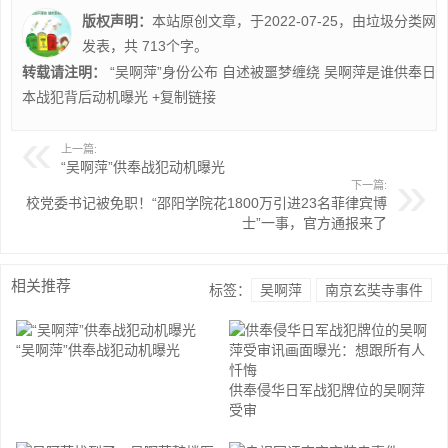
版权声明：
本站原创文章，于2022-07-25，由
垃圾分类
网
发表，共 713个字。
转载请注明：
“吴啊萍”身份公布 自述被噩梦缠绕 吴啊萍是谁供奉日
本战犯背后动机曝光
+复制链接
上一篇:
“吴啊萍”供奉战犯动机曝光
下一篇:
校党委书记被免职！“邵阳学院花1800万引进23名菲律宾博
士”一事，官方通报来了
相关推荐
标签：
吴啊萍
南京玄奘寺事件
“吴啊萍”供奉战犯动机曝光
供奉侵华日军战犯牌位的吴啊萍
受审