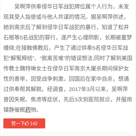
吴啊萍供奉侵华日军战犯牌位属个人行为，未发
现其受人指使或与他人共谋的情况。据吴啊萍供述，
她到南京后了解到侵华日军战犯的暴行，知道了松井
石根等5名战犯的罪行，遂产生心理阴影，长期被噩梦
缠绕;在接触佛教后，产生了通过供奉5名侵华日军战
犯“解冤释结”、“脱离苦难”的错误想法;同时了解到美国
传教士魏特琳女士在侵华日军南京大屠杀期间保护女
性的善举，因受战争刺激，回国后在家中自杀，想通
过供奉帮其解脱。经调查，2017年3月以来，吴啊萍
曾因失眠、焦虑等症状，先后3次到医院就诊，并服用
镇静催眠
药
物。
赞一下
142