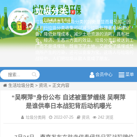
垃圾分类
垃圾分类的意义:垃圾分类的好处是显而易见的。因
此进行垃圾分类收集可以减少垃圾处理量和处理设
备，降低处理成本，减少土地资源的消耗，具有社
绿色环保从
会、经济、生态三方面的效益。垃圾分类后被送到工
我做起
厂而不是填埋场，既省下了土地，又避免了填埋或焚
烧所产生的污染，还可以变废为宝。这场人与垃圾的
战役中，人们把垃圾从敌人变成了朋友。
会员中心
菜单
生活垃圾分类
>
资讯
»
正文内容
“吴啊萍”身份公布 自述被噩梦缠绕 吴啊萍
是谁供奉日本战犯背后动机曝光
垃圾分类网
2022-07-25
资讯
242 浏览