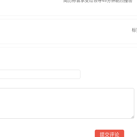
简历称曾承受过领导45分钟剧烈撞击
标