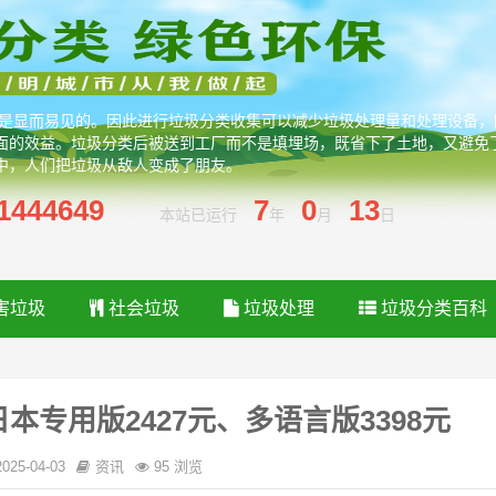
处是显而易见的。因此进行垃圾分类收集可以减少垃圾处理量和处理设备
面的效益。垃圾分类后被送到工厂而不是填埋场，既省下了土地，又避免
中，人们把垃圾从敌人变成了朋友。
1444649
7
0
13
本站已运行
年
月
日
害垃圾
社会垃圾
垃圾处理
垃圾分类百科
日本专用版2427元、多语言版3398元
2025-04-03
资讯
95 浏览