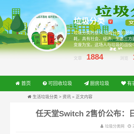
垃圾分类
垃圾分类的意义:垃圾分类的好
耗，具有社会、经济、生态三方
变废为宝。这场人与垃圾的战役
绿色环保从我做起
1884
文章
浏览
首页
可回收垃圾
厨房垃圾
有
生活垃圾分类
>
资讯
»
正文内容
任天堂Switch 2售价公布：
垃圾分类网