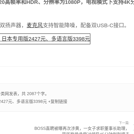
20高帧率和HDR、分辨率为1080P，电视模式下支持4K
内置双扬声器，
麦克风
支持智能降噪，配备双USB-C接口。
分类
网发表，共 2087个字。
2427元、多语言版3398元
+复制链接
下一篇:
BOSS直聘被曝再次涉黄，一女子求职董事长助理，