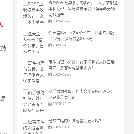
BOSS直聘被曝再次涉黄，一女子求职董
事长助理，简历称曾承受过领导45分钟
剧烈撞击
2025-07-25
人
任天堂Switch 2售价公布：日本专用版
2427元、多语言版3398元
2025-04-03
支持
事件梳理与分析：女子撞倒老人送医后
离开，是否构成肇事逃逸？
2025-02-27
骑手缴纳社保，外卖会变贵吗？网友：
这是我最关心的
侃是
2025-02-21
经常午睡的人脑容量会更大吗？
2025-01-16