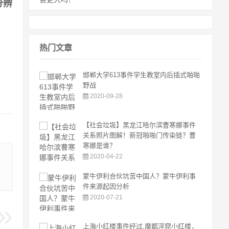
分辨
热门文章
邯郸大学613事件学生教室内后插式啪啪
野战
2020-09-28
【社会垃圾】黑龙江哈尔滨曹寒娜事件
关系照片图解！新冠啪啪门传染链？曹
寒娜是谁？
2020-04-22
蒙牛伊利合伙坑苦中国人？蒙牛伊利事
件来源起因分析
2020-07-21
上海小红楼事件经过,魔都淫窟小红楼，