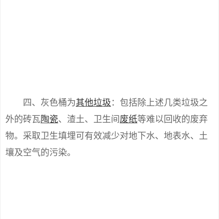
四、灰色桶为
其他垃圾
：包括除上述几类垃圾之
外的砖瓦
陶瓷
、渣土、卫生间
废纸
等难以回收的废弃
物。采取卫生填埋可有效减少对地下水、地表水、土
壤及空气的污染。