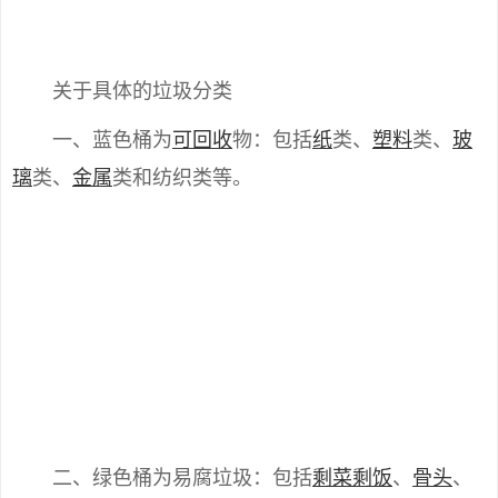
关于具体的垃圾分类
一、蓝色桶为
可回收
物：包括
纸
类、
塑料
类、
玻
璃
类、
金属
类和纺织类等。
二、绿色桶为易腐垃圾：包括
剩
菜
剩饭
、
骨头
、