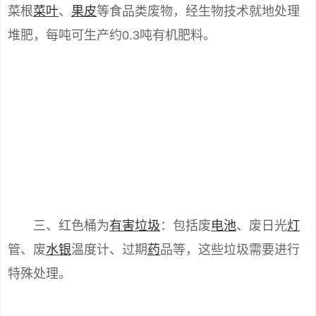
菜根
菜叶
、
果皮
等食品类废物，经生物技术就地处理
堆肥，每吨可生产约0.3吨有机肥料。
三、红色桶为
有害垃圾
：包括废
电池
、废日光
灯
管、废
水银
温度计、过期
药
品等，这些垃圾需要进行
特殊处理。