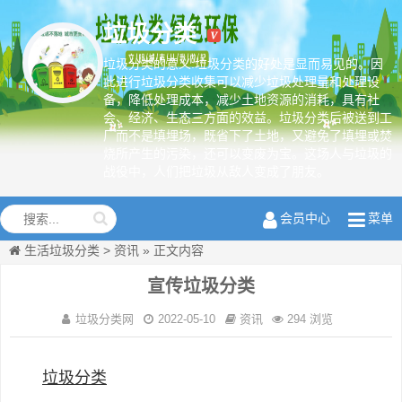
垃圾分类
垃圾分类的意义:垃圾分类的好处是显而易见的。因
此进行垃圾分类收集可以减少垃圾处理量和处理设
备，降低处理成本，减少土地资源的消耗，具有社
绿色环保从
会、经济、生态三方面的效益。垃圾分类后被送到工
我做起
厂而不是填埋场，既省下了土地，又避免了填埋或焚
烧所产生的污染，还可以变废为宝。这场人与垃圾的
战役中，人们把垃圾从敌人变成了朋友。
会员中心
菜单
生活垃圾分类
>
资讯
»
正文内容
宣传垃圾分类
垃圾分类网
2022-05-10
资讯
294 浏览
垃圾分类