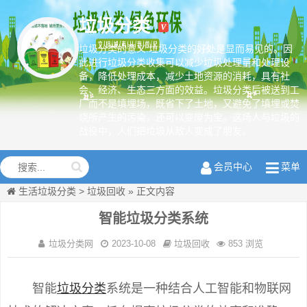
垃圾分类
垃圾分类的意义:垃圾分类的好处是显而易见的。因
此进行垃圾分类收集可以减少垃圾处理量和处理设
备，降低处理成本，减少土地资源的消耗，具有社
绿色环保从
会、经济、生态三方面的效益。垃圾分类后被送到工
我做起
厂而不是填埋场，既省下了土地，又避免了填埋或焚
烧所产生的污染，还可以变废为宝。这场人与垃圾的
战役中，人们把垃圾从敌人变成了朋友。
会员中心
菜单
生活垃圾分类
>
垃圾回收
»
正文内容
智能垃圾分类系统
垃圾分类网
2023-10-08
垃圾回收
853 浏览
智能
垃圾分类
系统是一种结合人工智能和物联网