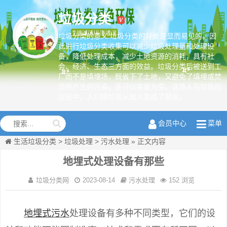
垃圾分类
垃圾分类的意义:垃圾分类的好处是显而易见的。因
此进行垃圾分类收集可以减少垃圾处理量和处理设
备，降低处理成本，减少土地资源的消耗，具有社
绿色环保从
会、经济、生态三方面的效益。垃圾分类后被送到工
我做起
厂而不是填埋场，既省下了土地，又避免了填埋或焚
烧所产生的污染，还可以变废为宝。这场人与垃圾的
战役中，人们把垃圾从敌人变成了朋友。
会员中心
菜单
生活垃圾分类
>
垃圾处理
>
污水处理
»
正文内容
地埋式处理设备有那些
垃圾分类网
2023-08-14
污水处理
152 浏览
地埋式
污水
处理设备有多种不同类型，它们的设